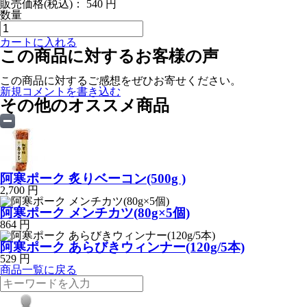
販売価格(税込)：
540
円
数量
カートに入れる
この商品に対するお客様の声
この商品に対するご感想をぜひお寄せください。
新規コメントを書き込む
その他のオススメ商品
阿寒ポーク 炙りベーコン(500g )
2,700 円
阿寒ポーク メンチカツ(80g×5個)
864 円
阿寒ポーク あらびきウィンナー(120g/5本)
529 円
商品一覧に戻る